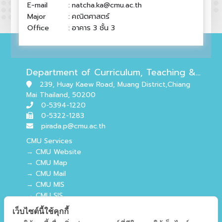
E-mail
:
natcha.ka@cmu.ac.th
Major
:
คณิตศาสตร์
Office
:
อาคาร 3 ชั้น 3
Department of Curriculum, Teaching & Learning
239, Huay Kaew Road, Muang District,Chiang
Mai Thailand, 50200
0-5394-1220
0-5322-1283
pirada.p@cmu.ac.th
CMU Services
→ CMU Website
→ CMU Map
→ CMU Mail
→ CMU MIS
→ CMU SIS
→ CMU WiFi
เว็บไซต์นี้ใช้คุกกี้
EDU Services